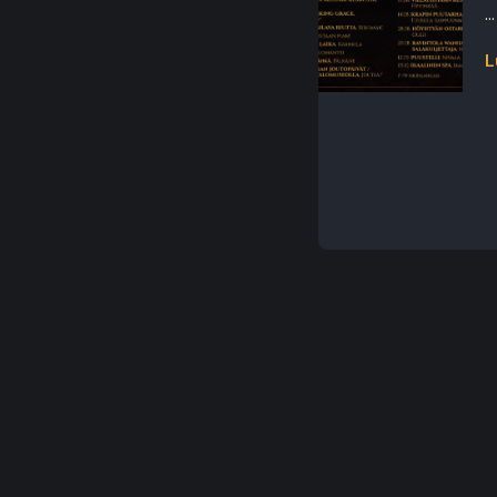
...
L