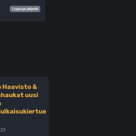
Lippuja jäljellä
 Haavisto &
haukat uusi
a
julkaisukiertue
023