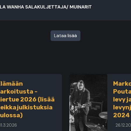
LA WANHA SALAKULJETTAJA/ MUINARIT
Lataa lisää
Elämään
Marko
tarkoitusta -
Pouta
iertue 2026 (lisää
levy j
eikkajulkistuksia
levyn
tulossa)
2024
11.3.2026
26.12.2