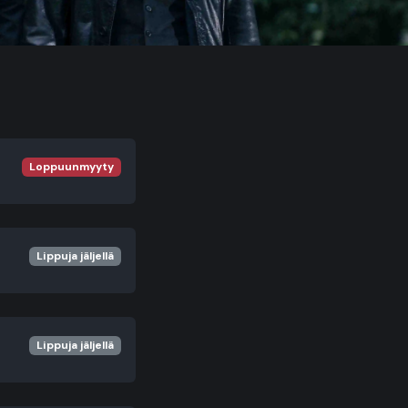
Loppuunmyyty
Lippuja jäljellä
Lippuja jäljellä