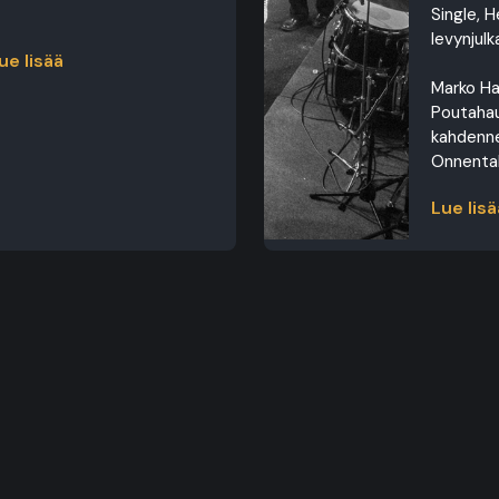
Single, H
levynjulk
ue lisää
Marko Ha
Poutahau
kahdenne
Onnentalo
Lue lisä