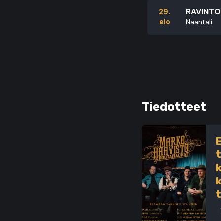
RAVINTO
29.
elo
Naantali
Tiedotteet
k
k