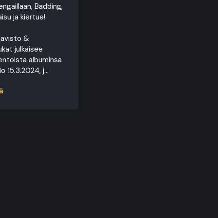
engaillaan, Badding,
aisu ja kiertue!
avisto &
kat julkaisee
ntoista albuminsa
 15.3.2024, j...
ä